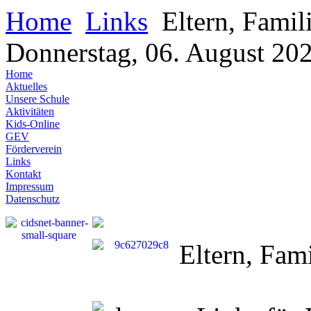
Home
Links
Eltern, Famil
Donnerstag, 06. August 20
Home
Aktuelles
Unsere Schule
Aktivitäten
Kids-Online
GEV
Förderverein
Links
Kontakt
Impressum
Datenschutz
Eltern, Fami