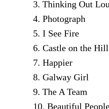
3. Thinking Out Lo
4. Photograph
5. I See Fire
6. Castle on the Hill
7. Happier
8. Galway Girl
9. The A Team
10. Beautiful People