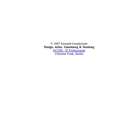
© 2007 Kronach-Grundschule
Design, techn. Umsetzung & Wartung
fpCOM - IT Professionals
Christine Funk, Berlin