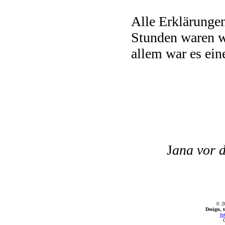
Alle Erklärungen
Stunden waren wi
allem war es ein
J
ana vor 
© 2
Design, 
fp