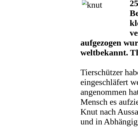
25
Be
kl
ve
aufgezogen wurd
weltbekannt. Th
Tierschützer hab
eingeschläfert we
angenommen hatte
Mensch es aufzie
Knut nach Aussag
und in Abhängigk