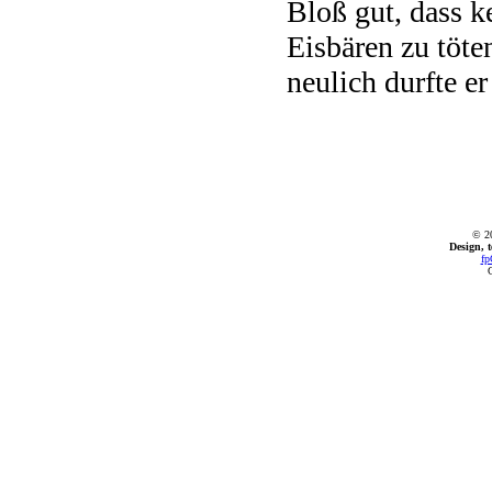
Bloß gut, dass k
Eisbären zu töte
neulich durfte e
© 2
Design, 
fp