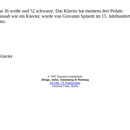
hat 36 weiße und 52 schwarze. Das Klavier hat meistens drei Pedale.
aussah wie ein Klavier, wurde von Giovanni Spinetti im 15. Jahrhundert
ano.
Klavier
© 2007 Kronach-Grundschule
Design, techn. Umsetzung & Wartung
fpCOM - IT Professionals
Christine Funk, Berlin