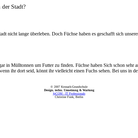
 der Stadt?
tadt nicht lange überleben. Doch Füchse haben es geschafft sich unser
r in Mülltonnen um Futter zu finden. Füchse haben Sich schon sehr a
enn ihr dort seid, könnt ihr vielleicht einen Fuchs sehen. Bei uns in 
© 2007 Kronach-Grundschule
Design, techn. Umsetzung & Wartung
fpCOM - IT Professionals
Christine Funk, Berlin