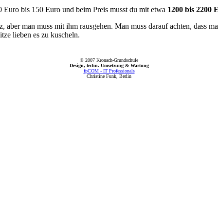
00 Euro bis 150 Euro und beim Preis musst du mit etwa
1200 bis 2200 
atz, aber man muss mit ihm rausgehen. Man muss darauf achten, dass man
tze lieben es zu kuscheln.
© 2007 Kronach-Grundschule
Design, techn. Umsetzung & Wartung
fpCOM - IT Professionals
Christine Funk, Berlin