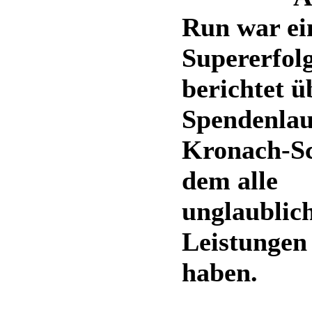
Run war ei
Supererfol
berichtet ü
Spendenlau
Kronach-Sc
dem alle
unglaublic
Leistungen
haben.