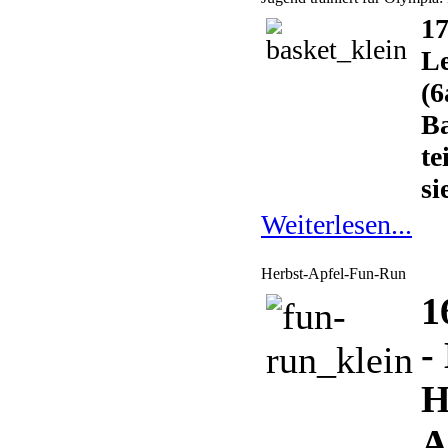
17
Le
(6
Ba
te
si
Weiterlesen...
Herbst-Apfel-Fun-Run
1
-
H
A